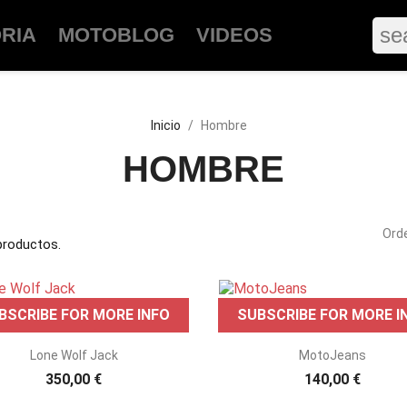
se
ORIA
MOTOBLOG
VIDEOS
Inicio
Hombre
HOMBRE
Ord
productos.
BSCRIBE FOR MORE INFO
SUBSCRIBE FOR MORE I


Vista rápida
Vista rápida
Lone Wolf Jack
MotoJeans
350,00 €
140,00 €