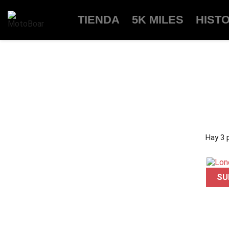
TIENDA
5K MILES
HIST
Hay 3 
SU