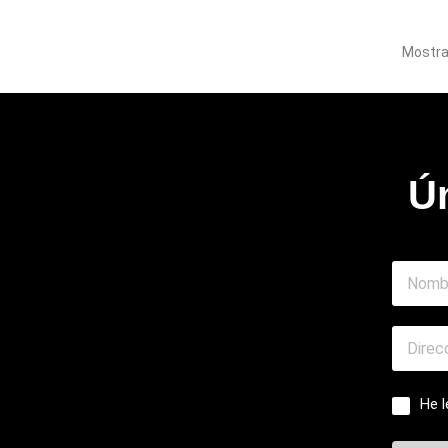
Mostran
¡D
Ún
He l