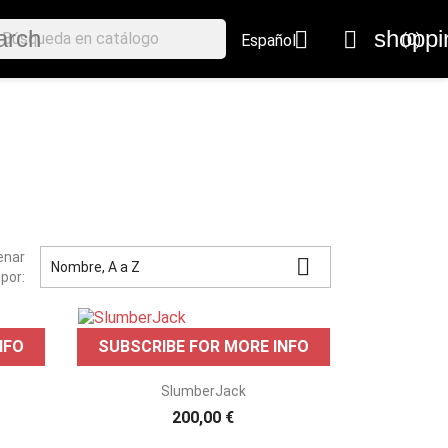
arch
shoppi


(0)
Español
enar

Nombre, A a Z
por:
NFO
SUBSCRIBE FOR MORE INFO

Vista rápida
SlumberJack
200,00 €