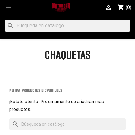
shopping_cart


(0)
search
CHAQUETAS
No hay productos disponibles
¡Estate atento! Próximamente se añadirán más
productos.
search